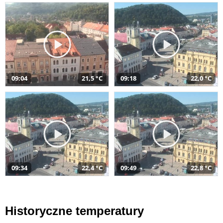
09:04
21,5 °C
09:18
22,0 °C
09:34
22,4 °C
09:49
22,8 °C
Historyczne temperatury