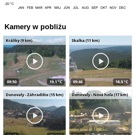
Kamery w pobliżu
Králiky (9 km)
Skalka (11 km)
09:50
19,1 °C
09:46
18,5 °C
Donovaly - Záhradište (15 km)
Donovaly - Nová hoľa (17 km)