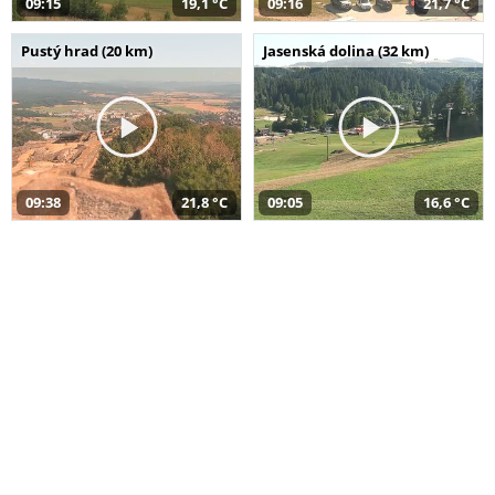
09:15
19,1 °C
09:16
21,7 °C
Pustý hrad (20 km)
Jasenská dolina (32 km)
09:38
21,8 °C
09:05
16,6 °C