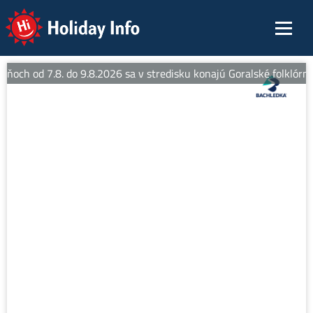
Holiday Info
dňoch od 7.8. do 9.8.2026 sa v stredisku konajú Goralské folklórne