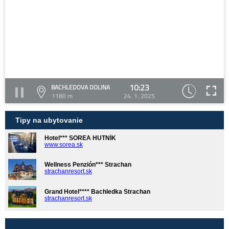
10:23
BACHLEDOVA DOLINA
1180 m
24. 1. 2025
Tipy na ubytovanie
Hotel*** SOREA HUTNÍK
www.sorea.sk
Wellness Penzión*** Strachan
strachanresort.sk
Grand Hotel**** Bachledka Strachan
strachanresort.sk