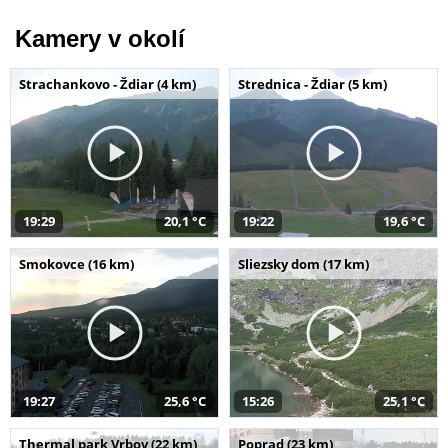
Kamery v okolí
Strachankovo - Ždiar (4 km)
Strednica - Ždiar (5 km)
19:29
20,1 °C
19:22
19,6 °C
Smokovce (16 km)
Sliezsky dom (17 km)
19:27
25,6 °C
15:26
25,1 °C
Thermal park Vrbov (22 km)
Poprad (23 km)