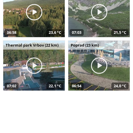
06:58
23,6 °C
07:03
21,5 °C
Thermal park Vrbov (22 km)
Poprad (23 km)
07:02
22,1 °C
06:54
24,0 °C