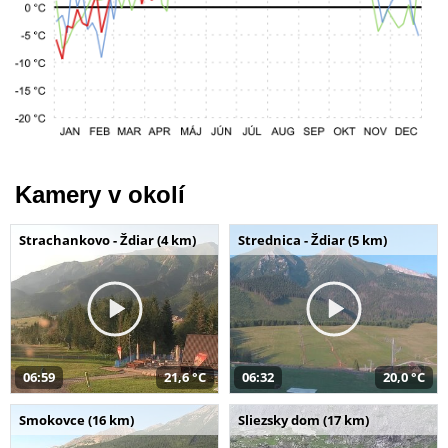
Kamery v okolí
Strachankovo - Ždiar (4 km)
Strednica - Ždiar (5 km)
06:59
21,6 °C
06:32
20,0 °C
Smokovce (16 km)
Sliezsky dom (17 km)