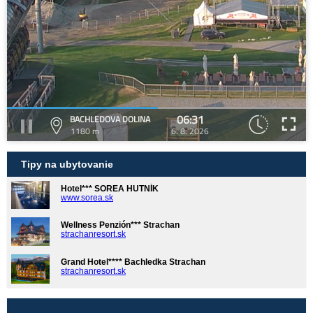
06:31
BACHLEDOVA DOLINA
1180 m
6. 8. 2026
Tipy na ubytovanie
Hotel*** SOREA HUTNÍK
www.sorea.sk
Wellness Penzión*** Strachan
strachanresort.sk
Grand Hotel**** Bachledka Strachan
strachanresort.sk