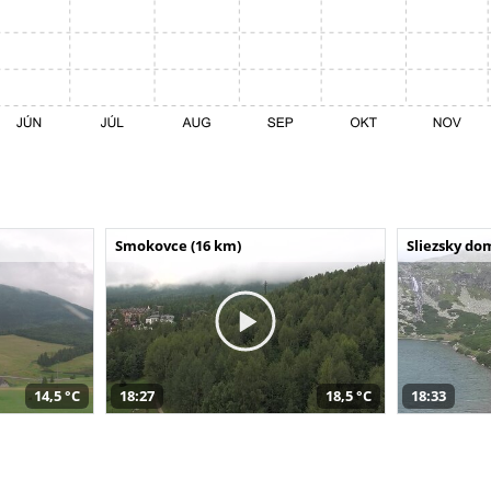
Smokovce (16 km)
Sliezsky do
14,5 °C
18:27
18,5 °C
18:33