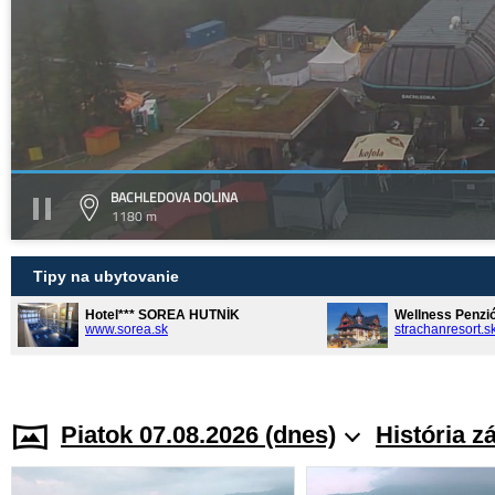
BACHLEDOVA DOLINA
1180 m
Tipy na ubytovanie
Hotel*** SOREA HUTNÍK
Wellness Penzi
www.sorea.sk
strachanresort.s
Piatok 07.08.2026 (dnes)
História z