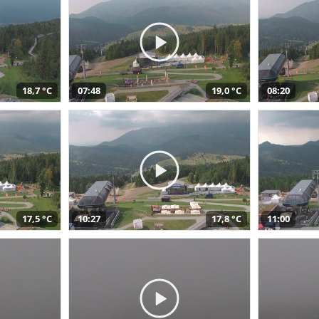
18,7 °C
07:48
19,0 °C
08:20
17,5 °C
10:27
17,8 °C
11:00