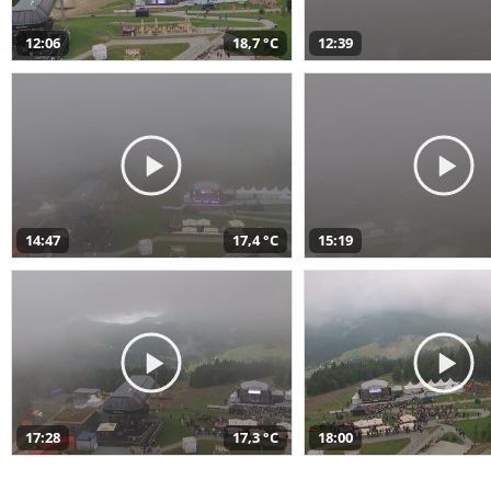
12:06
18,7 °C
12:39
14:47
17,4 °C
15:19
17:28
17,3 °C
18:00