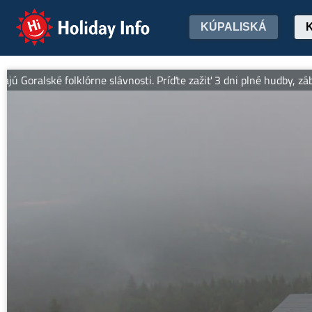
Holiday Info
KÚPALISKÁ
oralské folklórne slávnosti. Príďte zažiť 3 dni plné hudby, zábavy,