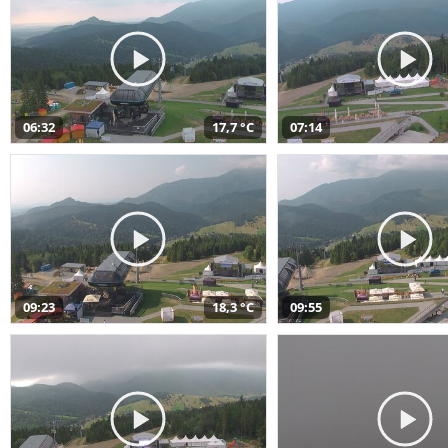
06:32
17,7 °C
07:14
09:23
18,3 °C
09:55