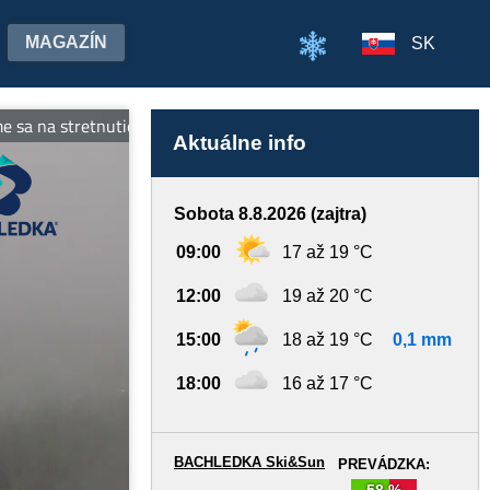
MAGAZÍN
SK
na stretnutie! Viac informácií na www.bachledka.sk
Aktuálne info
Sobota 8.8.2026 (zajtra)
09:00
17 až 19 °C
12:00
19 až 20 °C
15:00
18 až 19 °C
0,1 mm
18:00
16 až 17 °C
BACHLEDKA Ski&Sun
PREVÁDZKA:
58 %