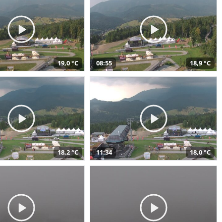
19,0 °C
08:55
18,9 °C
18,2 °C
11:34
18,0 °C