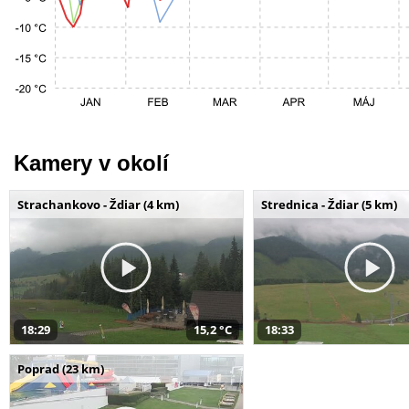
Kamery v okolí
Strachankovo - Ždiar (4 km)
Strednica - Ždiar (5 km)
18:29
15,2 °C
18:33
Poprad (23 km)