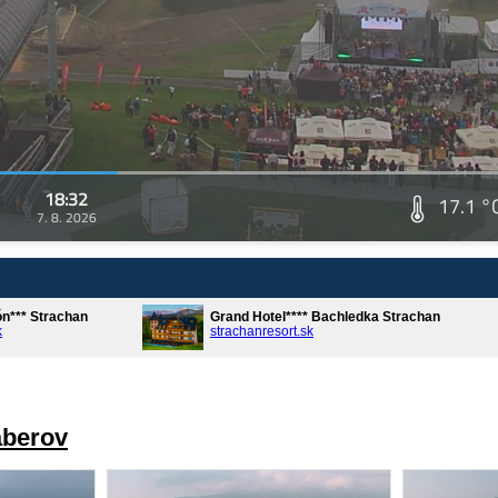
18:32
17.1 °
7. 8. 2026
ón*** Strachan
Grand Hotel**** Bachledka Strachan
k
strachanresort.sk
áberov