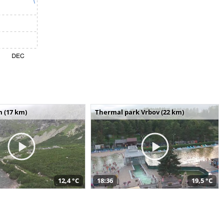
m (17 km)
Thermal park Vrbov (22 km)
12,4 °C
18:36
19,5 °C