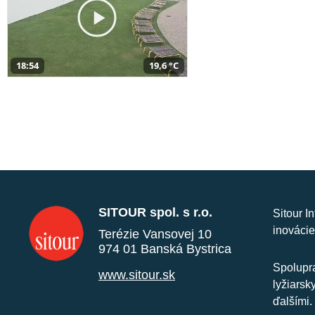
18:54
19,6 °C
SITOUR spol. s r.o.
Sitour I
inovácie
Terézie Vansovej 10
974 01 Banská Bystrica
Spolupra
www.sitour.sk
lyžiarsk
ďalšími.