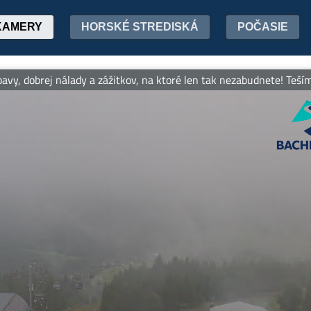
KAMERY
HORSKÉ STREDISKÁ
POČASIE
 dobrej nálady a zážitkov, na ktoré len tak nezabudnete! Tešíme sa 