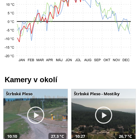
Kamery v okolí
Štrbské Pleso
Štrbské Pleso - Mostíky
10:10
27,3 °C
10:27
26,7 °C