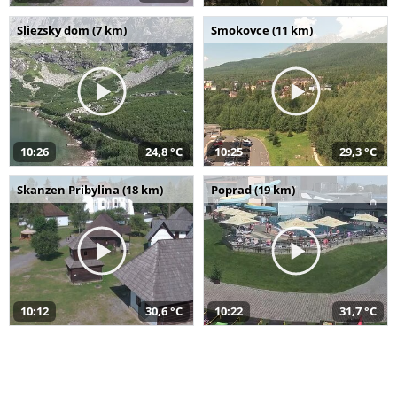
Sliezsky dom (7 km)
Smokovce (11 km)
10:26
24,8 °C
10:25
29,3 °C
Skanzen Pribylina (18 km)
Poprad (19 km)
10:12
30,6 °C
10:22
31,7 °C