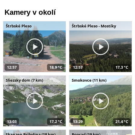
Kamery v okolí
Štrbské Pleso
Štrbské Pleso - Mostíky
12:57
18,9 °C
12:57
17,3 °C
Sliezsky dom (7 km)
Smokovce (11 km)
13:03
17,2 °C
13:29
21,4 °C
Skanzen Pribylina (18 km)
Poprad (19 km)