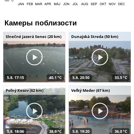
Камеры поблизости
Slnečné jazerá Senec (20 km)
Dunajská Streda (50 km)
5.8. 17:15
40,1 °C
5.8. 20:50
33,5 °C
Poľný Kesov (62 km)
Veľký Meder (67 km)
5.8. 18:06
38,6 °C
5.8. 19:20
36,0 °C