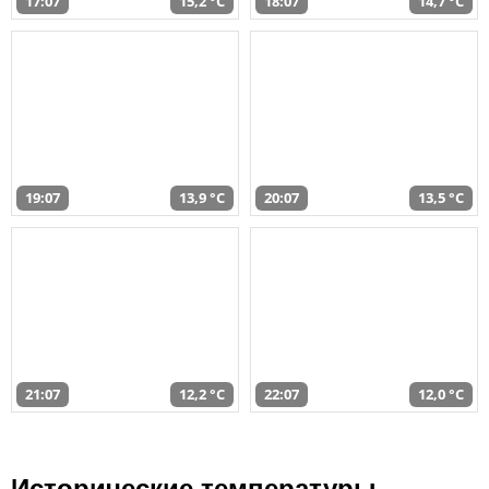
17:07
15,2 °C
18:07
14,7 °C
19:07
13,9 °C
20:07
13,5 °C
21:07
12,2 °C
22:07
12,0 °C
Исторические температуры