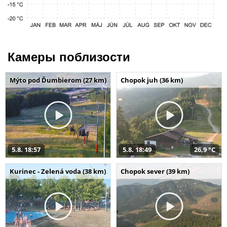
Камеры поблизости
Mýto pod Ďumbierom (27 km)
Chopok juh (36 km)
5.8. 18:57
5.8. 18:49
26,9 °C
Kurinec - Zelená voda (38 km)
Chopok sever (39 km)