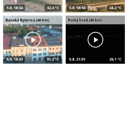
5.8. 18:34
32,4 °C
5.8. 18:16
24,2 °C
Banská Bystrica (40 km)
Pustý hrad (40 km)
5.8. 19:34
31,2 °C
5.8. 21:01
26,1 °C