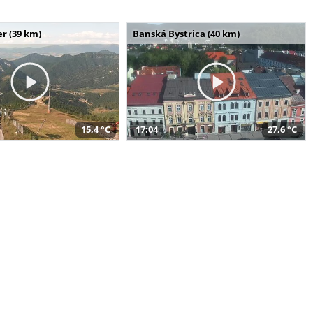
r (39 km)
Banská Bystrica (40 km)
15,4 °C
17:04
27,6 °C