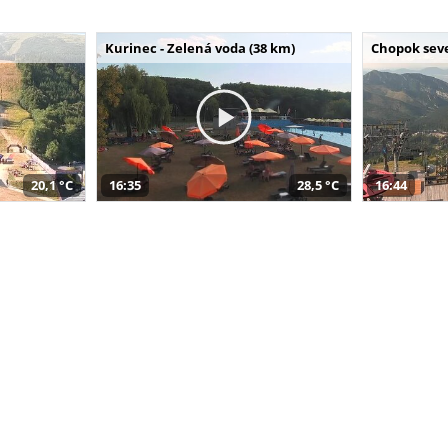
Kurinec - Zelená voda (38 km)
Chopok seve
20,1 °C
16:35
28,5 °C
16:44