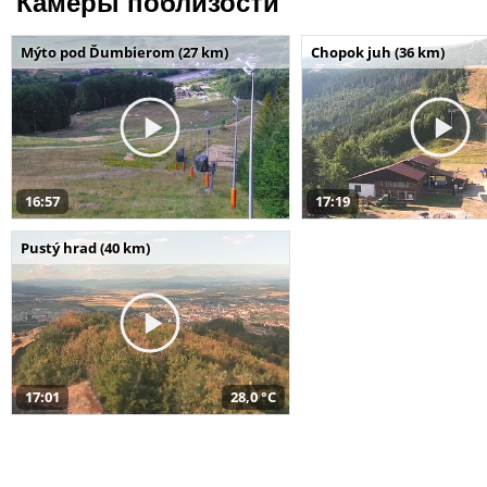
Камеры поблизости
Mýto pod Ďumbierom (27 km)
Chopok juh (36 km)
16:57
17:19
Pustý hrad (40 km)
17:01
28,0 °C