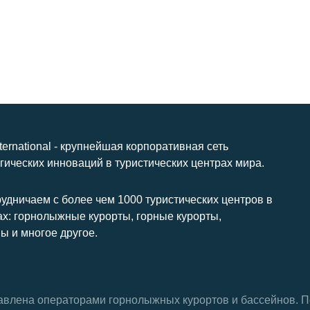
nternational - крупнейшая корпоративная сеть
гических инноваций в туристических центрах мира.
удничаем с более чем 1000 туристических центров в
ах: горнолыжные курорты, горные курорты,
ы и многое другое.
тавлена ​​операторами горнолыжных курортов и бассейнов.
П