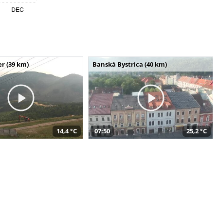
r (39 km)
Banská Bystrica (40 km)
14,4 °C
07:50
25,2 °C