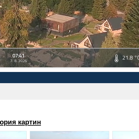
07:41
21.8 °
7. 8. 2026
ория картин