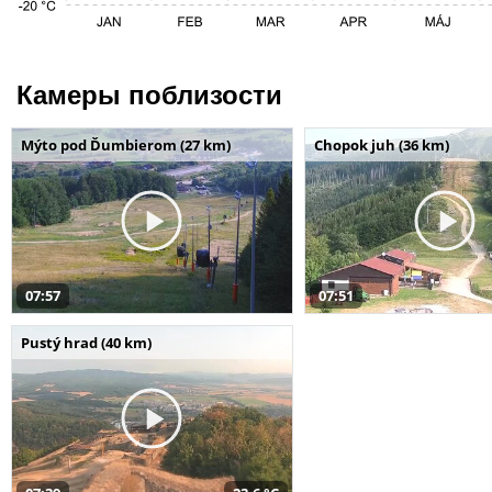
Камеры поблизости
Mýto pod Ďumbierom (27 km)
Chopok juh (36 km)
07:57
07:51
Pustý hrad (40 km)