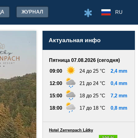
ДА
ЖУРНАЛ
RU
Актуальная инфо
Пятница 07.08.2026 (сегодня)
09:00
24 до 25 °C
2,4 mm
12:00
21 до 24 °C
0,4 mm
15:00
18 до 25 °C
7,2 mm
18:00
17 до 18 °C
0,8 mm
Hotel Zerrenpach Látky
100 %