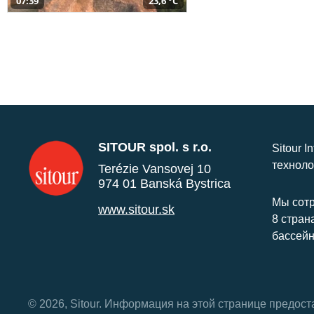
07:39
23,6 °C
SITOUR spol. s r.o.
Sitour I
техноло
Terézie Vansovej 10
974 01 Banská Bystrica
Мы сотр
www.sitour.sk
8 стран
бассейн
© 2026, Sitour. Информация на этой странице предос