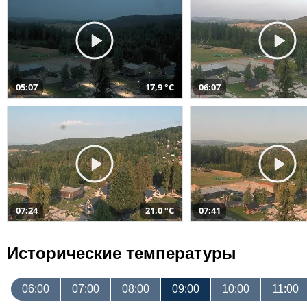
05:07
17,9 °C
06:07
07:24
21,0 °C
07:41
Исторические температуры
06:00
07:00
08:00
09:00
10:00
11:00