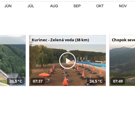
Kurinec - Zelená voda (38 km)
Chopok seve
20,5 °C
07:37
24,5 °C
07:49