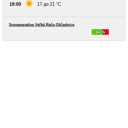
18:00
17 до 21 °C
Snowparadise Veľká Rača Oščadnica
64 %