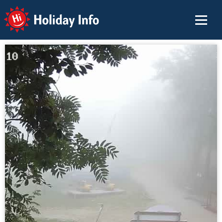
Holiday Info