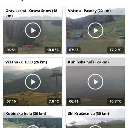
Orav.Lesná - Orava Snow (18
Vrátna - Paseky (22 km)
km)
06:51
10,6 °C
07:23
17,2 °C
Vrátna - CHLEB (26 km)
Kubínska hoľa (29 km)
07:16
7,8 °C
06:41
10,7 °C
Kubínska hoľa (30 km)
Ski Krušetnica (30 km)