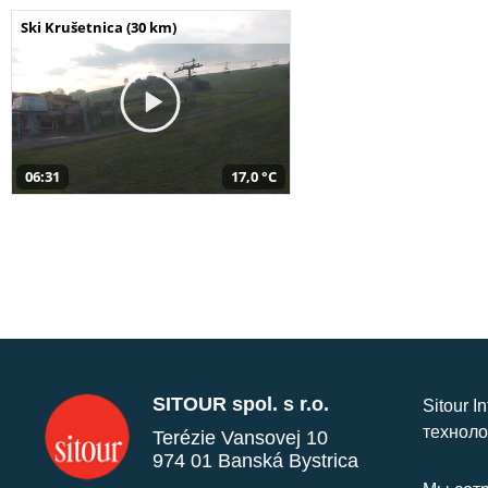
Ski Krušetnica (30 km)
06:31
17,0 °C
SITOUR spol. s r.o.
Sitour I
техноло
Terézie Vansovej 10
974 01 Banská Bystrica