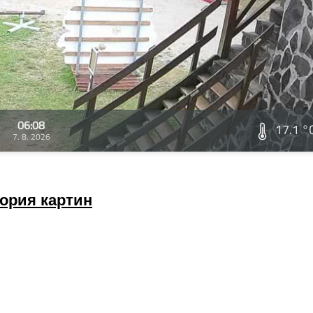
06:08
17.1 °
7. 8. 2026
ория картин