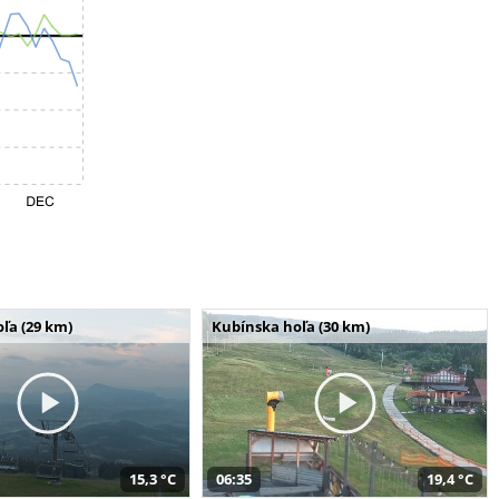
ľa (29 km)
Kubínska hoľa (30 km)
15,3 °C
06:35
19,4 °C