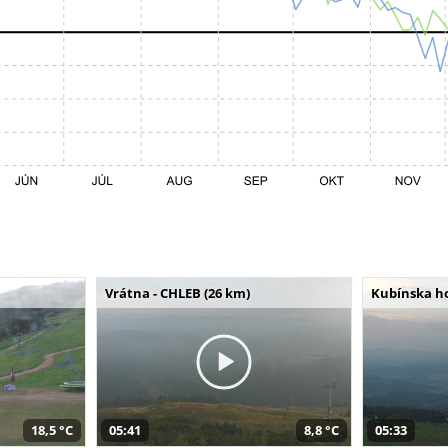
Vrátna - CHLEB (26 km)
Kubínska ho
18,5 °C
05:41
8,8 °C
05:33