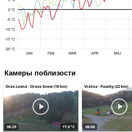
Камеры поблизости
Orav.Lesná - Orava Snow (18 km)
Vrátna - Paseky (22 km)
06:29
17,0 °C
06:06