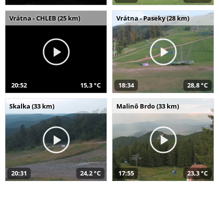
Vrátna - CHLEB (25 km)
Vrátna - Paseky (28 km)
20:52
15,3 °C
18:34
28,8 °C
Skalka (33 km)
Malinô Brdo (33 km)
20:31
24,2 °C
17:55
23,3 °C