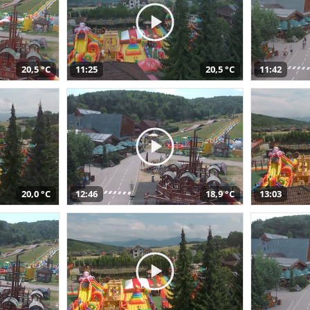
20,5 °C
11:25
20,5 °C
11:42
20,0 °C
12:46
18,9 °C
13:03