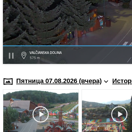
VALČIANSKA DOLINA
575 m
Пятница 07.08.2026 (вчера)
Истор