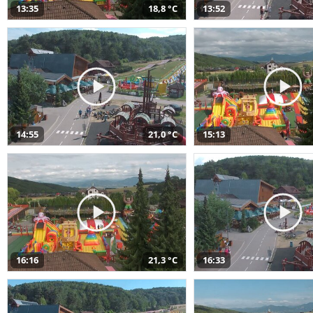
13:35
18,8 °C
13:52
14:55
21,0 °C
15:13
16:16
21,3 °C
16:33