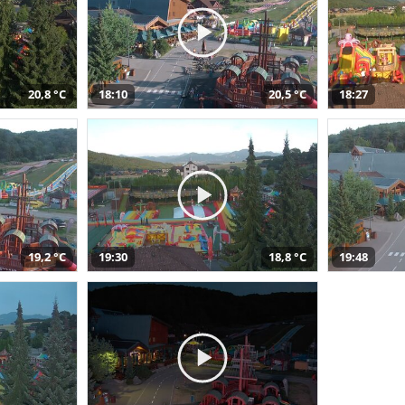
20,8 °C
18:10
20,5 °C
18:27
19,2 °C
19:30
18,8 °C
19:48