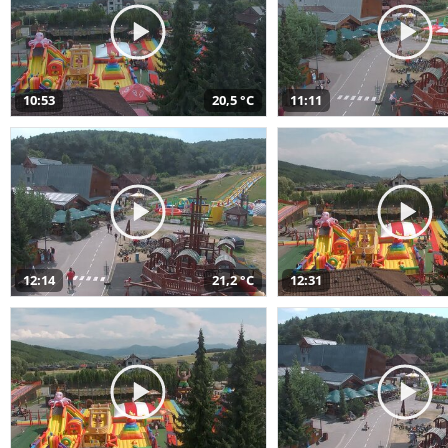
10:53
20,5 °C
11:11
12:14
21,2 °C
12:31