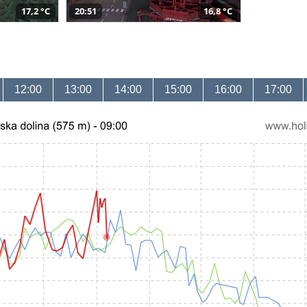
17,2 °C
20:51
16,8 °C
12:00
13:00
14:00
15:00
16:00
17:00