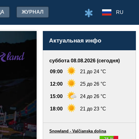
ДА
ЖУРНАЛ
RU
Актуальная инфо
суббота 08.08.2026 (сегодня)
09:00
21 до 24 °C
12:00
25 до 26 °C
15:00
24 до 26 °C
18:00
21 до 23 °C
Snowland - Valčianska dolina
75 %