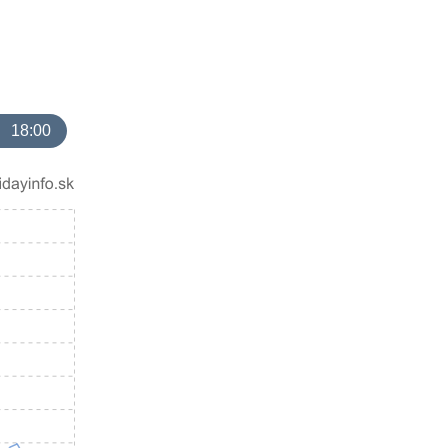
18:00