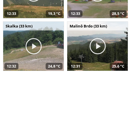
12:33
19,3 °C
12:33
28,5 °C
Skalka (33 km)
Malinô Brdo (33 km)
12:32
24,8 °C
12:31
25,6 °C