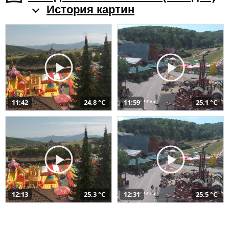
История картин
11:42
24,8 °C
11:59
25,1 °C
12:13
25,3 °C
12:31
25,5 °C