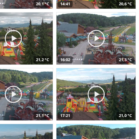
20,1 °C
14:41
20,6 °C
21,2 °C
16:02
21,3 °C
21,1 °C
17:21
21,0 °C