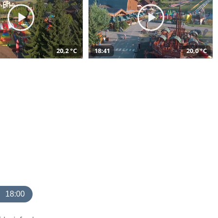
20,2 °C
18:41
20,0 °C
18:00