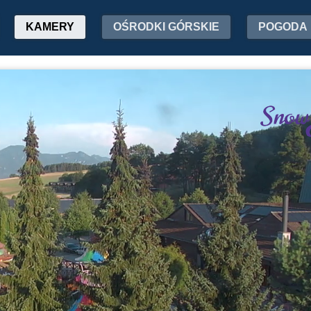
KAMERY
OŚRODKI GÓRSKIE
POGODA