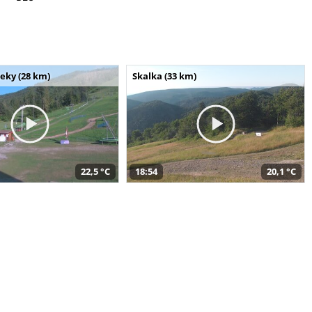
seky (28 km)
Skalka (33 km)
22,5 °C
18:54
20,1 °C