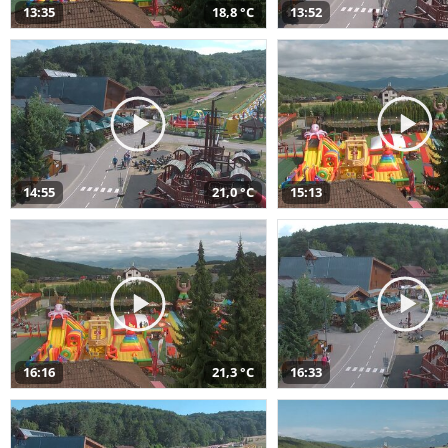
13:35
18,8 °C
13:52
14:55
21,0 °C
15:13
16:16
21,3 °C
16:33