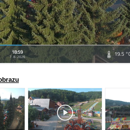
18:59
19.5 °
7. 8. 2026
 obrazu