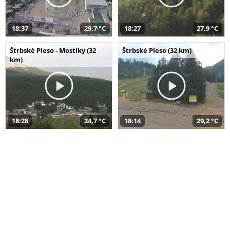
18:37
29,7 °C
18:27
27,9 °C
Štrbské Pleso - Mostíky (32
Štrbské Pleso (32 km)
km)
18:28
24,7 °C
18:14
29,2 °C