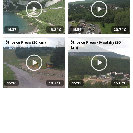
14:37
13,2 °C
14:56
20,7 °C
Štrbské Pleso (20 km)
Štrbské Pleso - Mostíky (20
km)
15:18
18,7 °C
15:19
15,6 °C