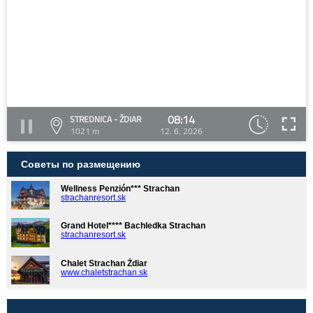
08:14
STREDNICA - ŽDIAR
1021 m
12. 6. 2026
Советы по размещению
Wellness Penzión*** Strachan
strachanresort.sk
Grand Hotel**** Bachledka Strachan
strachanresort.sk
Chalet Strachan Ždiar
www.chaletstrachan.sk