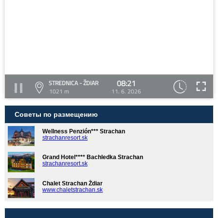
08:21
STREDNICA - ŽDIAR
1021 m
11. 6. 2026
Советы по размещению
Wellness Penzión*** Strachan
strachanresort.sk
Grand Hotel**** Bachledka Strachan
strachanresort.sk
Chalet Strachan Ždiar
www.chaletstrachan.sk