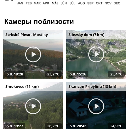
Камеры поблизости
Štrbské Pleso - Mostíky
Sliezsky dom (7 km)
5.8. 19:28
23,2 °C
5.8. 15:26
25,4 °C
Smokovce (11 km)
Skanzen Pribylina (18 km)
5.8. 19:27
26,2 °C
5.8. 20:42
24,9 °C