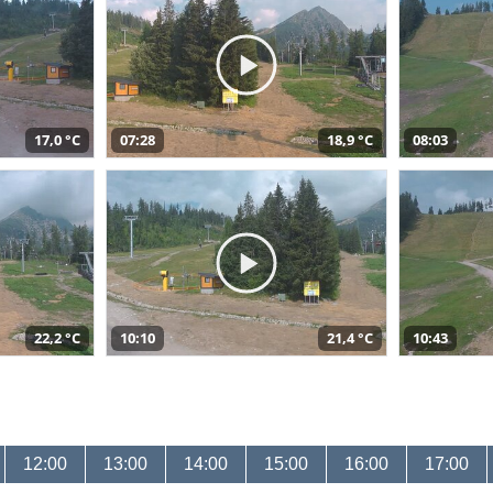
17,0 °C
07:28
18,9 °C
08:03
22,2 °C
10:10
21,4 °C
10:43
12:00
13:00
14:00
15:00
16:00
17:00