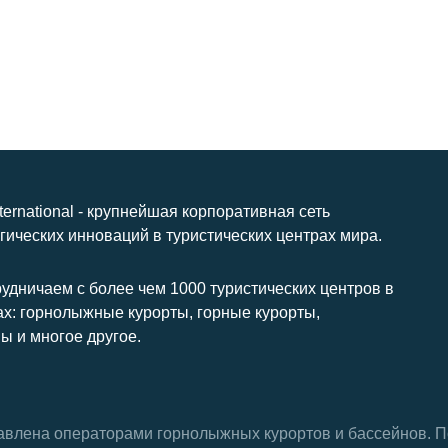
nternational - крупнейшая корпоративная сеть
гических инноваций в туристических центрах мира.
удничаем с более чем 1000 туристических центров в
ах: горнолыжные курорты, горные курорты,
ы и многое другое.
тавлена ​​операторами горнолыжных курортов и бассейнов.
П