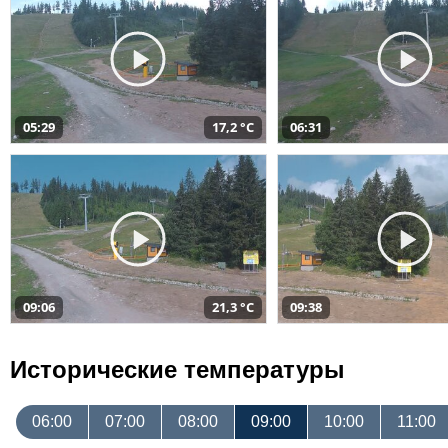
05:29
17,2 °C
06:31
09:06
21,3 °C
09:38
Исторические температуры
06:00
07:00
08:00
09:00
10:00
11:00