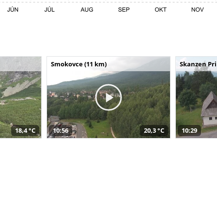
Smokovce (11 km)
Skanzen Pri
18,4 °C
10:56
20,3 °C
10:29