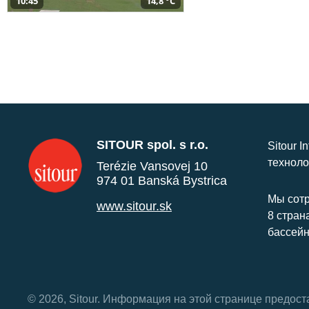
10:45
14,8 °C
SITOUR spol. s r.o.
Sitour I
техноло
Terézie Vansovej 10
974 01 Banská Bystrica
Мы сотр
www.sitour.sk
8 стран
бассейн
© 2026, Sitour. Информация на этой странице предос