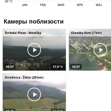
Камеры поблизости
Štrbské Pleso - Mostíky
Sliezsky dom (7 km)
10:57
17,9 °C
10:57
Strednica - Ždiar (20 km)