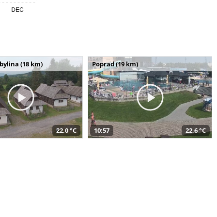
bylina (18 km)
Poprad (19 km)
22,0 °C
10:57
22,6 °C