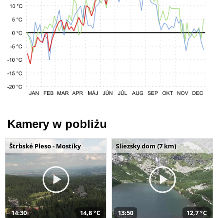
Kamery w pobliżu
Štrbské Pleso - Mostíky
Sliezsky dom (7 km)
14:30
14,8 °C
13:50
12,7 °C