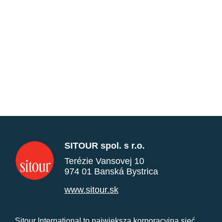
SITOUR spol. s r.o.
Terézie Vansovej 10
974 01 Banská Bystrica
www.sitour.sk
Sitour International to największa korporacyjna sieć