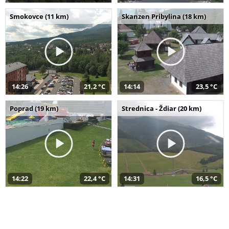
Smokovce (11 km)
Skanzen Pribylina (18 km)
14:26
21,2 °C
14:14
23,5 °C
Poprad (19 km)
Strednica - Ždiar (20 km)
14:22
22,4 °C
14:31
16,5 °C