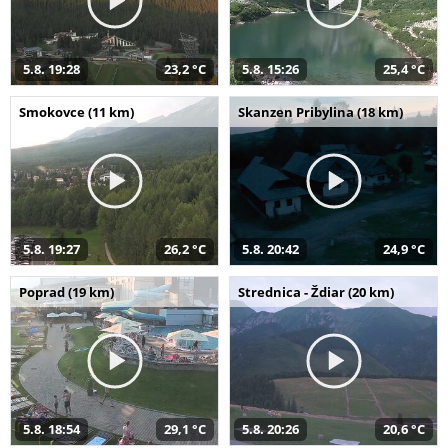
5.8. 19:28
23,2 °C
5.8. 15:26
25,4 °C
Smokovce (11 km)
Skanzen Pribylina (18 km)
5.8. 19:27
26,2 °C
5.8. 20:42
24,9 °C
Poprad (19 km)
Strednica - Ždiar (20 km)
5.8. 18:54
29,1 °C
5.8. 20:26
20,6 °C