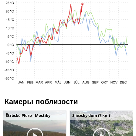
Камеры поблизости
Štrbské Pleso - Mostíky
Sliezsky dom (7 km)