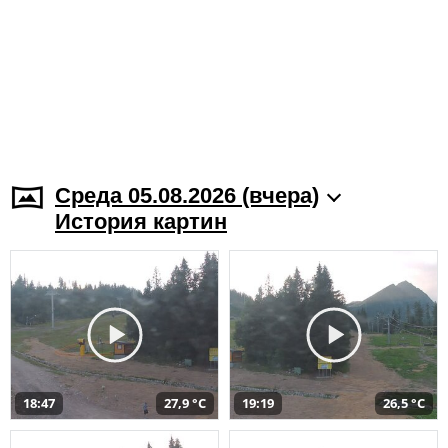
Среда 05.08.2026 (вчера)
История картин
18:47
27,9 °C
19:19
26,5 °C