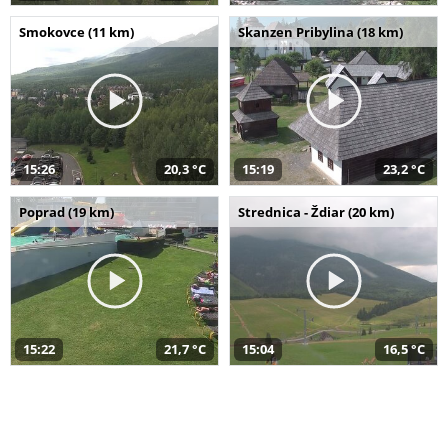
Smokovce (11 km)
Skanzen Pribylina (18 km)
15:26
20,3 °C
15:19
23,2 °C
Poprad (19 km)
Strednica - Ždiar (20 km)
15:22
21,7 °C
15:04
16,5 °C