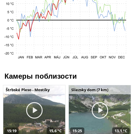
Камеры поблизости
Štrbské Pleso - Mostíky
Sliezsky dom (7 km)
15:19
15,6 °C
15:25
13,1 °C