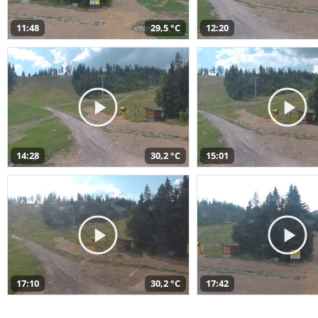
11:48
29,5 °C
12:20
14:28
30,2 °C
15:01
17:10
30,2 °C
17:42