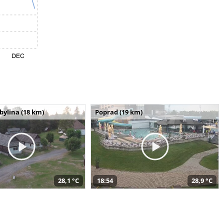
bylina (18 km)
Poprad (19 km)
28,1 °C
18:54
28,9 °C