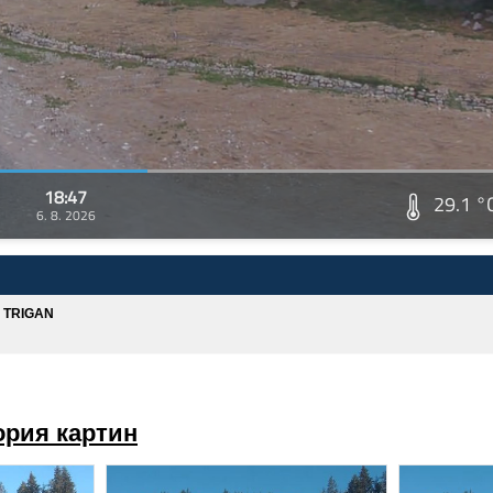
18:47
29.1 °
6. 8. 2026
A TRIGAN
ория картин