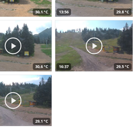
30,1 °C
13:56
29,8 °C
30,6 °C
16:37
29,5 °C
29,1 °C