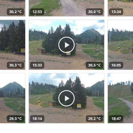
30,2 °C
12:53
30,0 °C
13:24
30,3 °C
15:33
30,5 °C
16:05
29,3 °C
18:14
29,2 °C
18:47