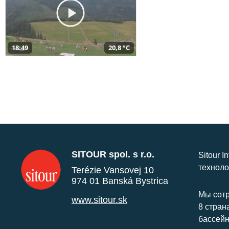
18:49
20,8 °C
SITOUR spol. s r.o.
Sitour I
техноло
Terézie Vansovej 10
974 01 Banská Bystrica
Мы сотр
www.sitour.sk
8 стран
бассейн