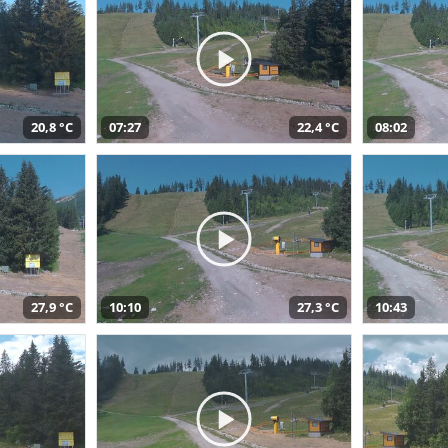
20,8 °C
07:27
22,4 °C
08:02
27,9 °C
10:10
27,3 °C
10:43