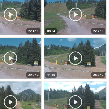
22,4 °C
08:34
22,7 °C
29,0 °C
11:16
28,2 °C