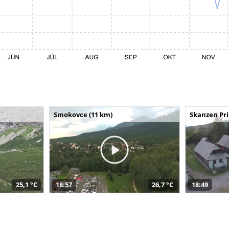
Smokovce (11 km)
Skanzen Pri
25,1 °C
18:57
26,7 °C
18:49