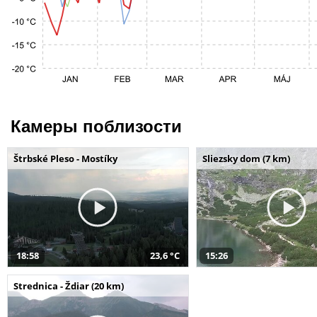
Камеры поблизости
Štrbské Pleso - Mostíky
Sliezsky dom (7 km)
18:58
23,6 °C
15:26
Strednica - Ždiar (20 km)