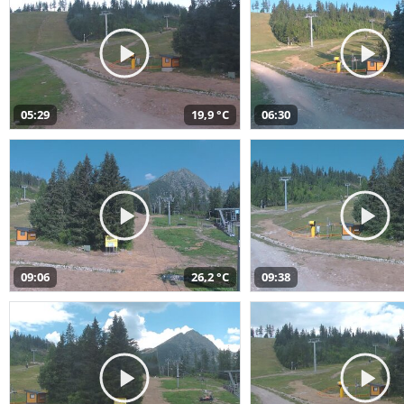
05:29
19,9 °C
06:30
09:06
26,2 °C
09:38