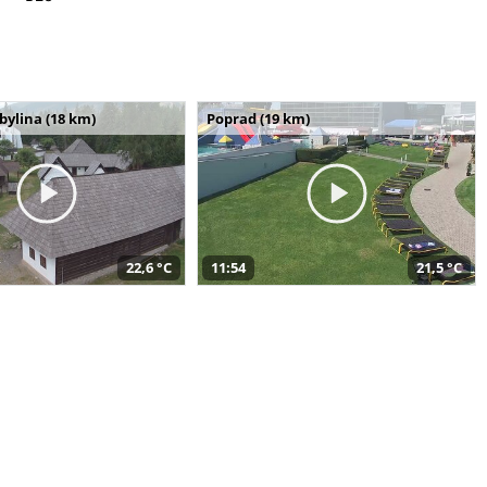
bylina (18 km)
Poprad (19 km)
22,6 °C
11:54
21,5 °C