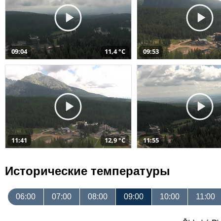
09:04
11,4 °C
09:53
11:41
12,9 °C
11:55
Исторические температуры
06:00
07:00
08:00
09:00
10:00
11:00