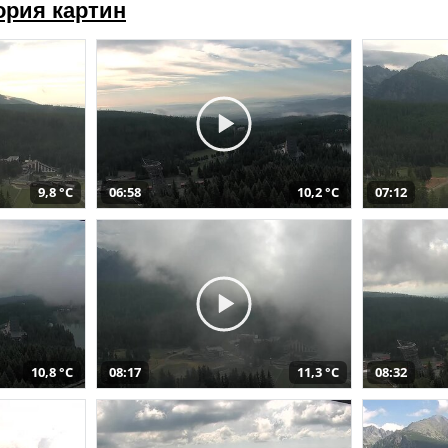
ория картин
9,8 °C
06:58
10,2 °C
07:12
10,8 °C
08:17
11,3 °C
08:32