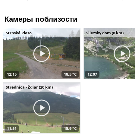
Камеры поблизости
Štrbské Pleso
Sliezsky dom (8 km)
12:15
18,5 °C
12:07
Strednica - Ždiar (20 km)
11:51
15,9 °C