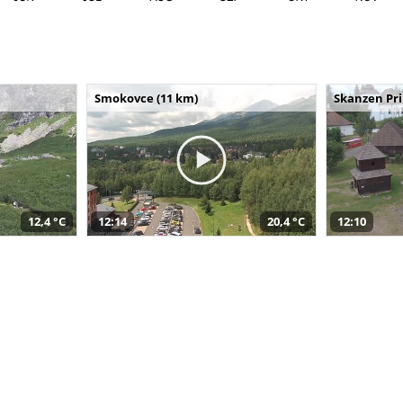
Smokovce (11 km)
Skanzen Pri
12,4 °C
12:14
20,4 °C
12:10