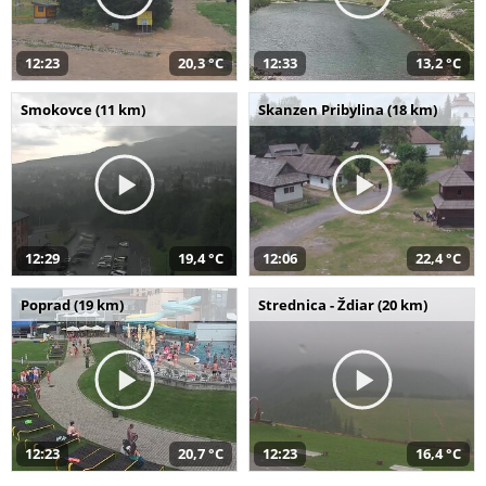
12:23
20,3 °C
12:33
13,2 °C
Smokovce (11 km)
Skanzen Pribylina (18 km)
12:29
19,4 °C
12:06
22,4 °C
Poprad (19 km)
Strednica - Ždiar (20 km)
12:23
20,7 °C
12:23
16,4 °C