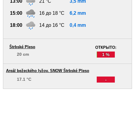
13:00
21 °C
3,5 mm
15:00
16 до 18 °C
6,2 mm
18:00
14 до 16 °C
0,4 mm
Štrbské Pleso
ОТКРЫТО:
20 cm
1 %
Areál bežeckého lyžov. SNOW Štrbské Pleso
17.1 °C
-