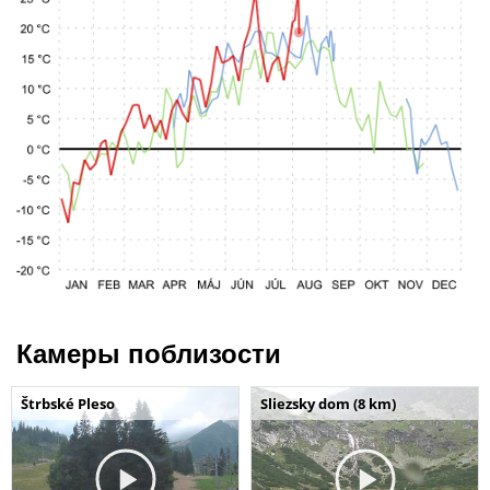
Камеры поблизости
Štrbské Pleso
Sliezsky dom (8 km)