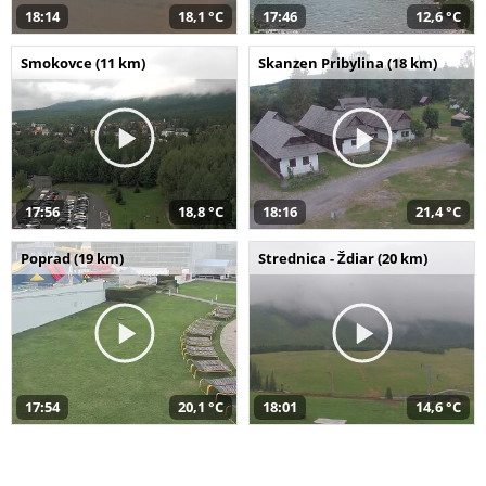
18:14
18,1 °C
17:46
12,6 °C
Smokovce (11 km)
Skanzen Pribylina (18 km)
17:56
18,8 °C
18:16
21,4 °C
Poprad (19 km)
Strednica - Ždiar (20 km)
17:54
20,1 °C
18:01
14,6 °C