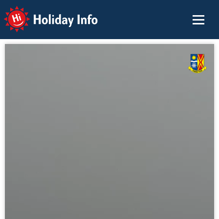
Holiday Info