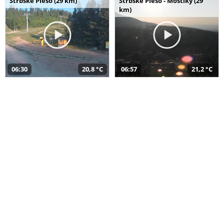
Štrbské Pleso (29 km)
Štrbské Pleso - Mostíky (29
km)
06:30
20,8 °C
06:57
21,2 °C