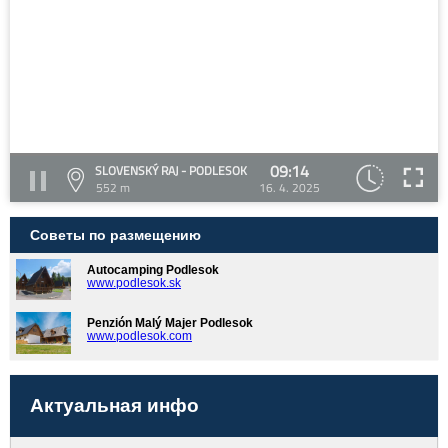
09:14
SLOVENSKÝ RAJ - PODLESOK
552 m
16. 4. 2025
Советы по размещению
Autocamping Podlesok
www.podlesok.sk
Penzión Malý Majer Podlesok
www.podlesok.com
Актуальная инфо