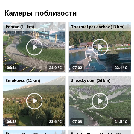
Камеры поблизости
Poprad (11 km)
Thermal park Vrbov (13 km)
06:54
24,0 °C
07:02
22,1 °C
Smokovce (22 km)
Sliezsky dom (26 km)
06:58
23,6 °C
07:03
21,5 °C