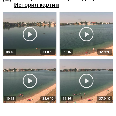
История картин
08:16
31,0 °C
09:16
32,9 °C
10:15
35,0 °C
11:16
37,0 °C