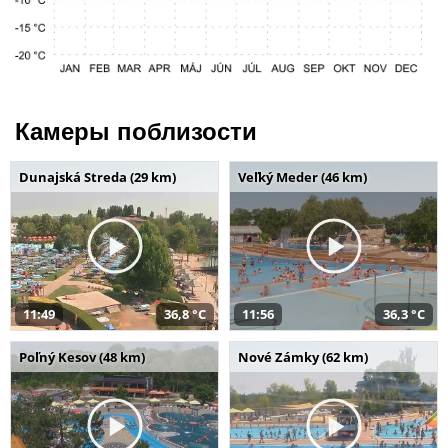
Камеры поблизости
Dunajská Streda (29 km)
Veľký Meder (46 km)
11:49
36,8 °C
11:56
36,3 °C
Poľný Kesov (48 km)
Nové Zámky (62 km)