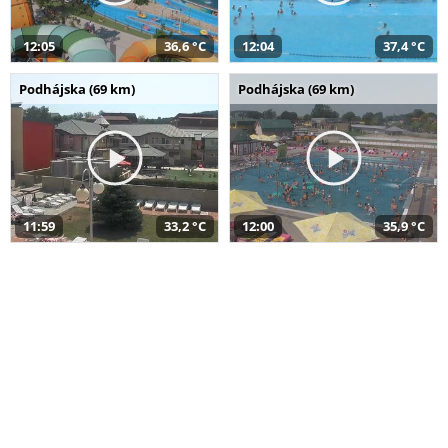
12:05
36,6 °C
12:04
37,4 °C
Podhájska (69 km)
Podhájska (69 km)
11:59
33,2 °C
12:00
35,9 °C