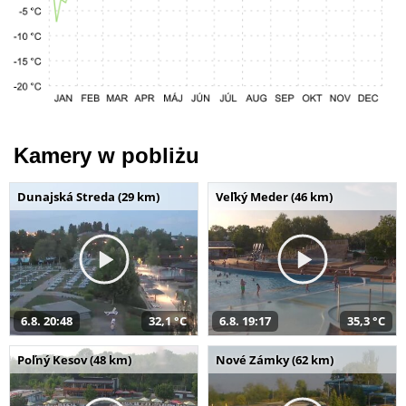
Kamery w pobliżu
Dunajská Streda (29 km)
Veľký Meder (46 km)
6.8. 20:48
32,1 °C
6.8. 19:17
35,3 °C
Poľný Kesov (48 km)
Nové Zámky (62 km)