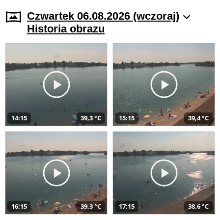
Czwartek 06.08.2026 (wczoraj)
Historia obrazu
14:15
39,3 °C
15:15
39,4 °C
16:15
39,3 °C
17:15
38,6 °C