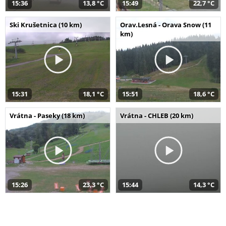
15:36
13,8 °C
15:49
22,7 °C
Ski Krušetnica (10 km)
Orav.Lesná - Orava Snow (11
km)
15:31
18,1 °C
15:51
18,6 °C
Vrátna - Paseky (18 km)
Vrátna - CHLEB (20 km)
15:26
23,3 °C
15:44
14,3 °C