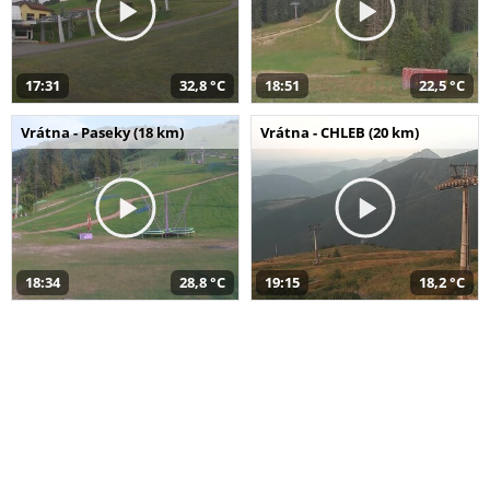
17:31
32,8 °C
18:51
22,5 °C
Vrátna - Paseky (18 km)
Vrátna - CHLEB (20 km)
18:34
28,8 °C
19:15
18,2 °C