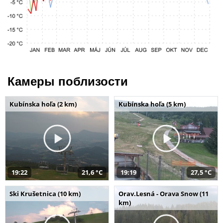
Камеры поблизости
Kubínska hoľa (2 km)
Kubínska hoľa (5 km)
19:22
21,6 °C
19:19
27,5 °C
Ski Krušetnica (10 km)
Orav.Lesná - Orava Snow (11
km)