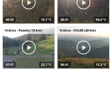
06:55
15,7 °C
06:51
14,0 °C
Vrátna - Paseky (18 km)
Vrátna - CHLEB (20 km)
07:07
22,7 °C
06:41
12,3 °C