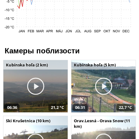
Камеры поблизости
Kubínska hoľa (2 km)
Kubínska hoľa (5 km)
06:36
21,2 °C
06:31
22,7 °C
Ski Krušetnica (10 km)
Orav.Lesná - Orava Snow (11
km)