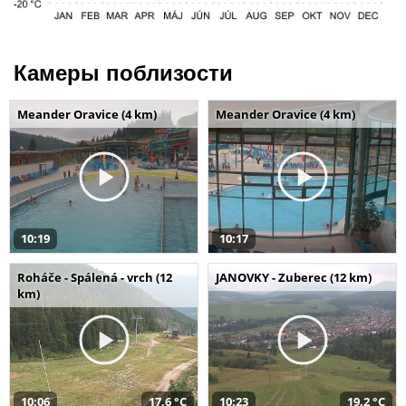
Камеры поблизости
Meander Oravice (4 km)
Meander Oravice (4 km)
10:19
10:17
Roháče - Spálená - vrch (12
JANOVKY - Zuberec (12 km)
km)
10:06
17,6 °C
10:23
19,2 °C