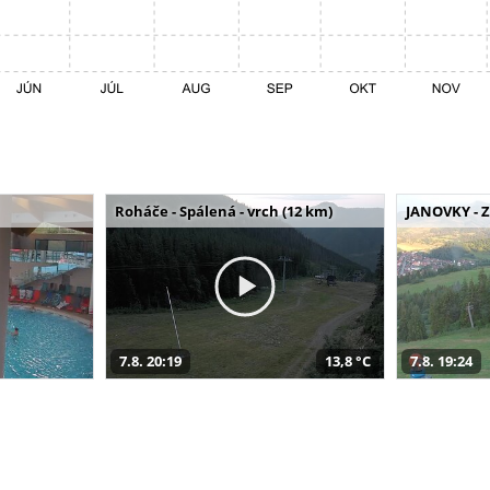
Roháče - Spálená - vrch (12 km)
JANOVKY - Z
7.8. 20:19
13,8 °C
7.8. 19:24