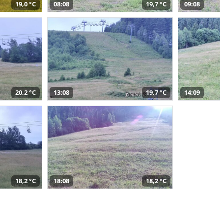
19,0 °C
08:08
19,7 °C
09:08
20,2 °C
13:08
19,7 °C
14:09
18,2 °C
18:08
18,2 °C