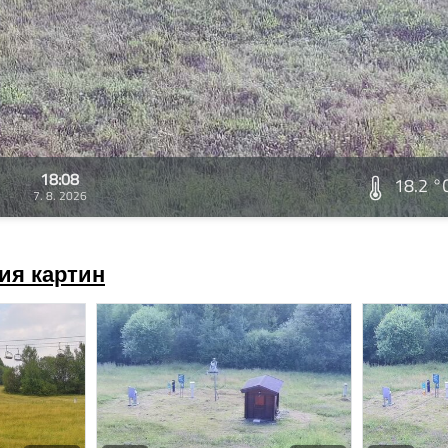
18:08
18.2 °
7. 8. 2026
ия картин