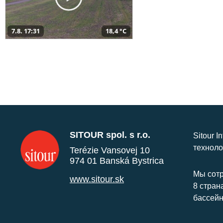
7.8. 17:31
18,4 °C
SITOUR spol. s r.o.
Sitour I
техноло
Terézie Vansovej 10
974 01 Banská Bystrica
Мы сотр
www.sitour.sk
8 стран
бассейн