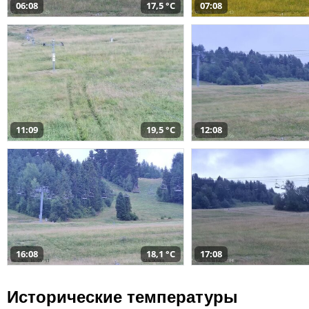
06:08
17,5 °C
07:08
11:09
19,5 °C
12:08
16:08
18,1 °C
17:08
Исторические температуры