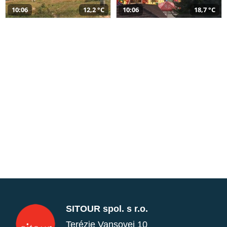
10:06
12,2 °C
10:06
18,7 °C
SITOUR spol. s r.o.
Terézie Vansovej 10