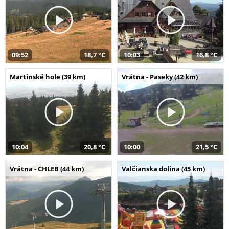
09:52
18,7 °C
10:03
16,8 °C
Martinské hole (39 km)
Vrátna - Paseky (42 km)
10:04
20,8 °C
10:00
21,5 °C
Vrátna - CHLEB (44 km)
Valčianska dolina (45 km)