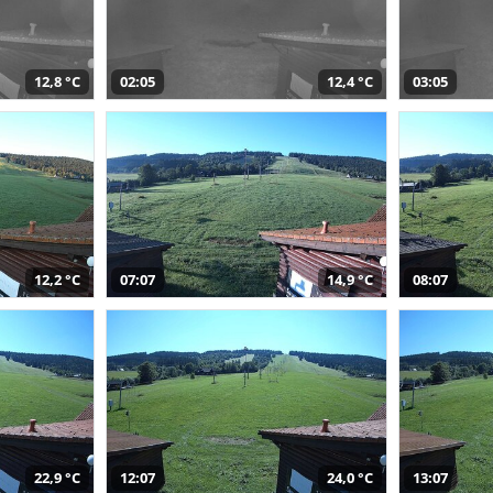
12,8 °C
02:05
12,4 °C
03:05
12,2 °C
07:07
14,9 °C
08:07
22,9 °C
12:07
24,0 °C
13:07