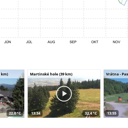
 km)
Martinské hole (39 km)
Vrátna - Pa
22,0 °C
13:34
32,4 °C
13:55