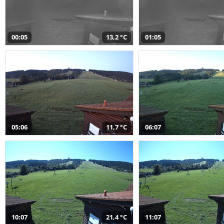
00:05
13,2 °C
01:05
05:06
11,7 °C
06:07
10:07
21,4 °C
11:07