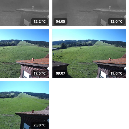
12,2 °C
04:05
12,0 °C
17,5 °C
09:07
19,6 °C
25,0 °C