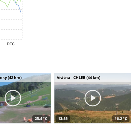
seky (42 km)
Vrátna - CHLEB (44 km)
25,4 °C
13:55
16,2 °C