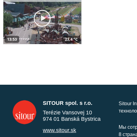
13:53
23,4 °C
SITOUR spol. s r.o.
Sitour I
техноло
Terézie Vansovej 10
974 01 Banská Bystrica
Мы сотр
www.sitour.sk
8 стран