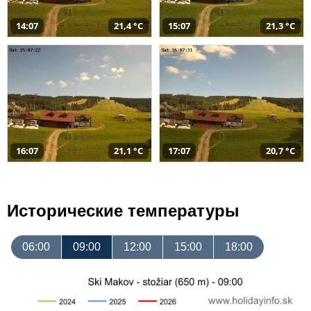
14:07
21,4 °C
15:07
21,3 °C
16:07
21,1 °C
17:07
20,7 °C
Исторические температуры
06:00
09:00
12:00
15:00
18:00