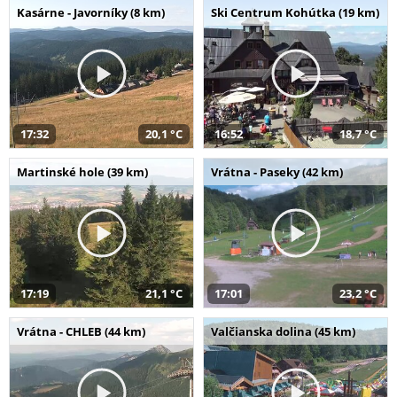
Kasárne - Javorníky (8 km)
Ski Centrum Kohútka (19 km)
17:32
20,1 °C
16:52
18,7 °C
Martinské hole (39 km)
Vrátna - Paseky (42 km)
17:19
21,1 °C
17:01
23,2 °C
Vrátna - CHLEB (44 km)
Valčianska dolina (45 km)