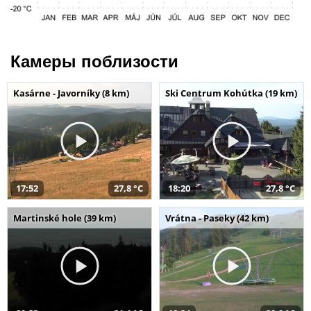
Камеры поблизости
Kasárne - Javorníky (8 km)
Ski Centrum Kohútka (19 km)
17:52
27,8 °C
18:20
27,8 °C
Martinské hole (39 km)
Vrátna - Paseky (42 km)