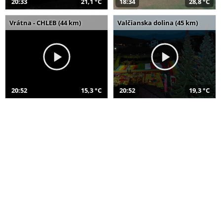
20:33
21,1 °C
18:34
28,8 °C
Vrátna - CHLEB (44 km)
Valčianska dolina (45 km)
20:52
15,3 °C
20:52
19,3 °C