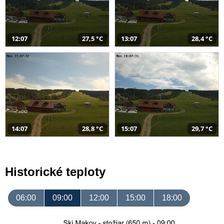
12:07
27,5 °C
13:07
28,4 °C
14:07
28,8 °C
15:07
29,7 °C
Historické teploty
06:00
09:00
12:00
15:00
18:00