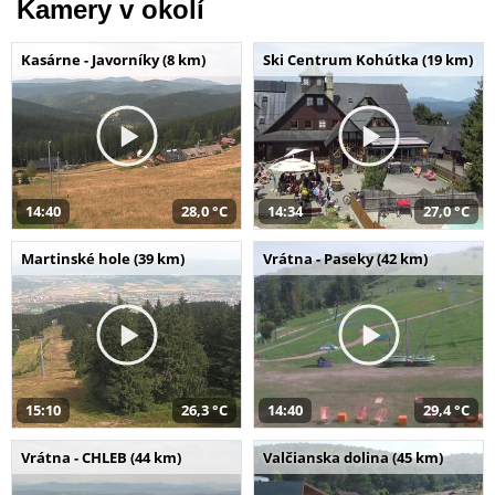
Kamery v okolí
Kasárne - Javorníky (8 km)
Ski Centrum Kohútka (19 km)
14:40
28,0 °C
14:34
27,0 °C
Martinské hole (39 km)
Vrátna - Paseky (42 km)
15:10
26,3 °C
14:40
29,4 °C
Vrátna - CHLEB (44 km)
Valčianska dolina (45 km)