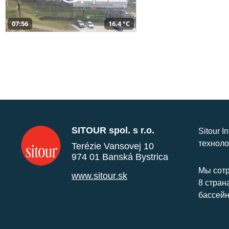
07:56
16,4 °C
SITOUR spol. s r.o.
Sitour I
техноло
Terézie Vansovej 10
974 01 Banská Bystrica
Мы сотр
www.sitour.sk
8 стран
бассейн