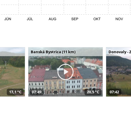
Banská Bystrica (11 km)
Donovaly - 
17,1 °C
07:49
20,5 °C
07:42