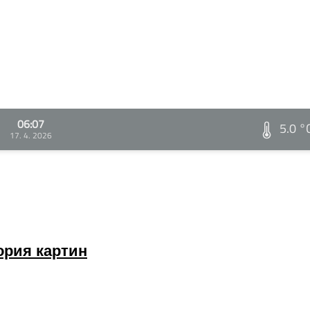
06:07
5.0 °
17. 4. 2026
ория картин