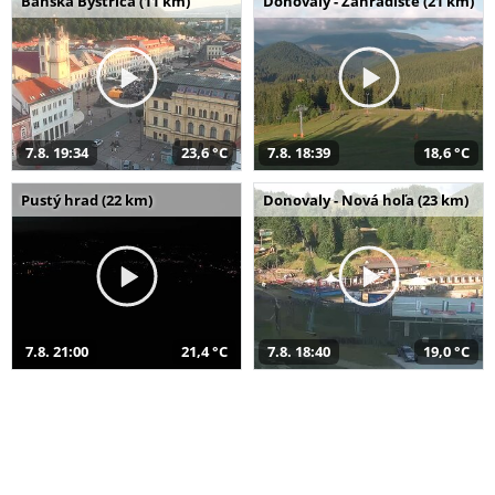
Banská Bystrica (11 km)
Donovaly - Záhradište (21 km)
7.8. 19:34
23,6 °C
7.8. 18:39
18,6 °C
Pustý hrad (22 km)
Donovaly - Nová hoľa (23 km)
7.8. 21:00
21,4 °C
7.8. 18:40
19,0 °C