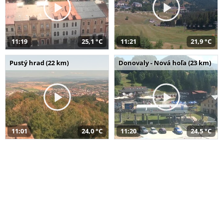
11:19
25,1 °C
11:21
21,9 °C
Pustý hrad (22 km)
Donovaly - Nová hoľa (23 km)
11:01
24,0 °C
11:20
24,5 °C