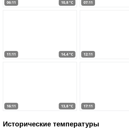
06:11
10,8 °C
07:11
11:11
14,4 °C
12:11
16:11
13,8 °C
17:11
Исторические температуры