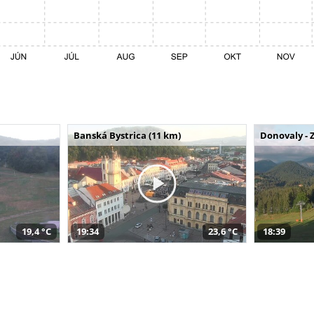
Banská Bystrica (11 km)
Donovaly - 
19,4 °C
19:34
23,6 °C
18:39