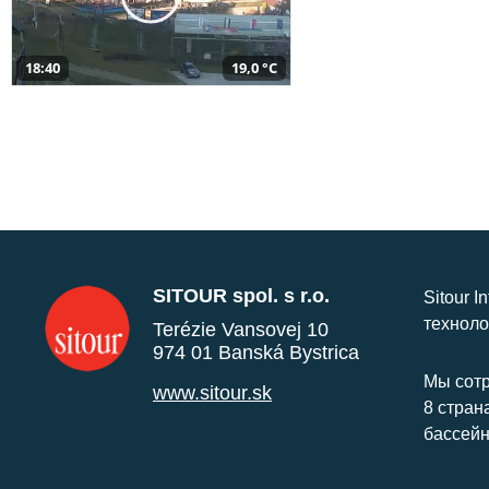
18:40
19,0 °C
SITOUR spol. s r.o.
Sitour I
техноло
Terézie Vansovej 10
974 01 Banská Bystrica
Мы сотр
www.sitour.sk
8 стран
бассейн