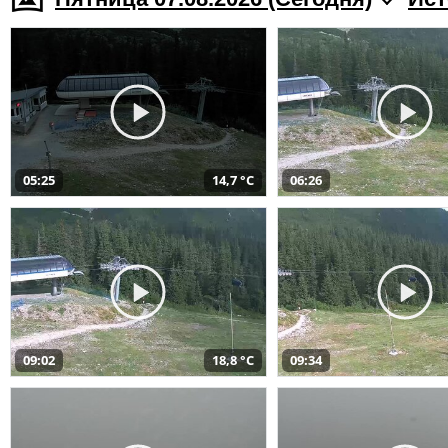
05:25
14,7 °C
06:26
09:02
18,8 °C
09:34