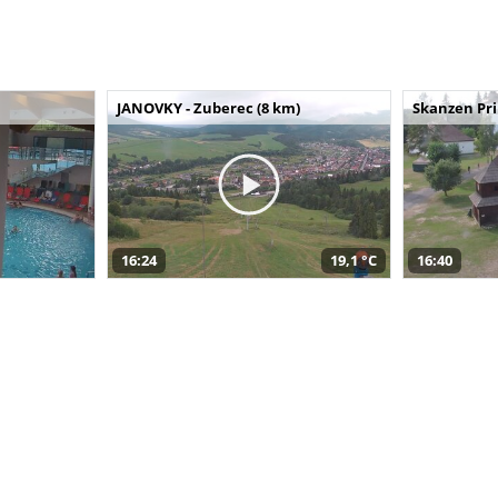
JANOVKY - Zuberec (8 km)
Skanzen Pri
16:24
19,1 °C
16:40