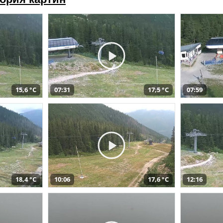
15,6 °C
07:31
17,5 °C
07:59
18,4 °C
10:06
17,6 °C
12:16