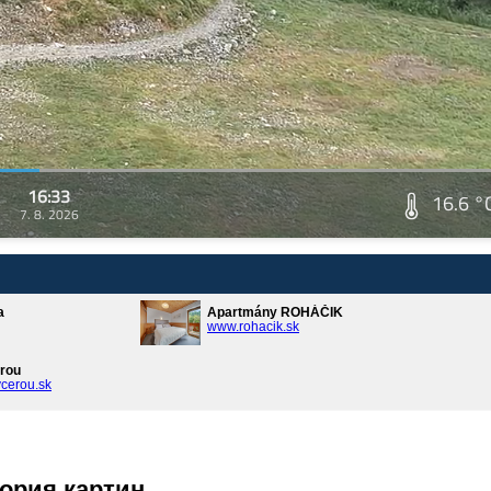
16:33
16.6 °
7. 8. 2026
a
Apartmány ROHÁČIK
www.rohacik.sk
rou
cerou.sk
ория картин