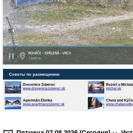
ROHÁČE - SPÁLENÁ - VRCH
1505 m
Советы по размещению
Drevenice Zuberec
Rezort u Michal
www.drevenicezuberec.sk
michal.sk
Apartmán Elenka
Chata pod Kýče
www.apartmanzuberec.sk
www.chatapodky
Пятница 07.08.2026 (Cегодня)
Ист