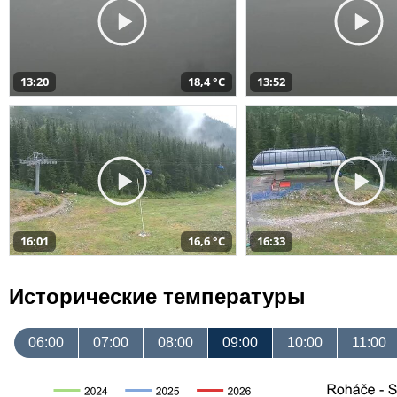
13:20
18,4 °C
13:52
16:01
16,6 °C
16:33
Исторические температуры
06:00
07:00
08:00
09:00
10:00
11:00