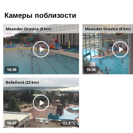
Камеры поблизости
Meander Oravice (8 km)
Meander Oravice (8 km)
16:38
16:36
Bešeňová (23 km)
16:47
22,3 °C