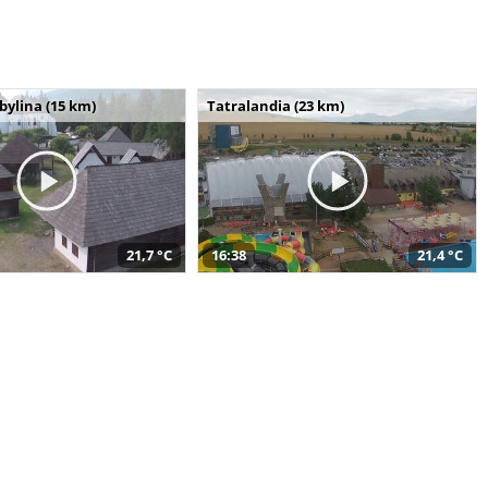
bylina (15 km)
Tatralandia (23 km)
21,7 °C
16:38
21,4 °C