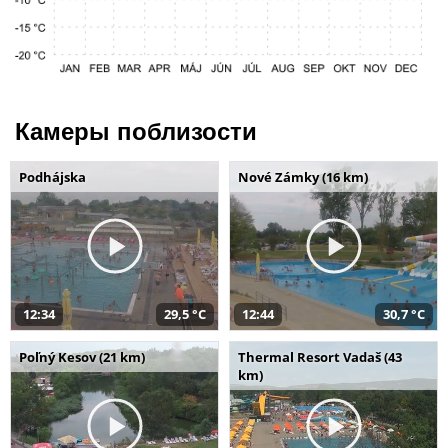
Камеры поблизости
Podhájska
Nové Zámky (16 km)
12:34
29,5 °C
12:44
30,7 °C
Poľný Kesov (21 km)
Thermal Resort Vadaš (43
km)