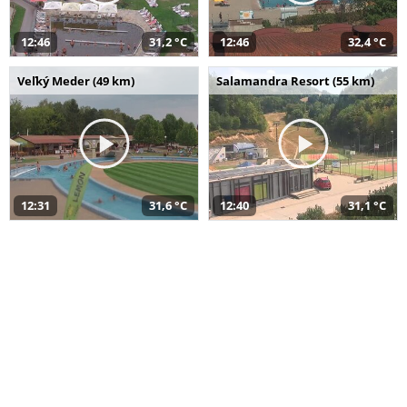
12:46
31,2 °C
12:46
32,4 °C
Veľký Meder (49 km)
Salamandra Resort (55 km)
12:31
31,6 °C
12:40
31,1 °C