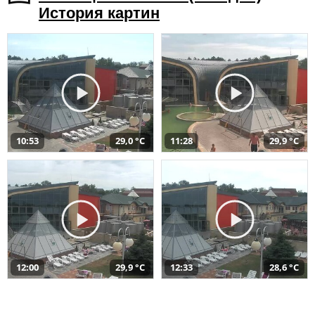
История картин
10:53
29,0 °C
11:28
29,9 °C
12:00
29,9 °C
12:33
28,6 °C