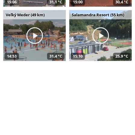
15:06
31,1 °C
15:00
30,4 °C
Veľký Meder (49 km)
Salamandra Resort (55 km)
14:53
31,4 °C
15:10
25,9 °C