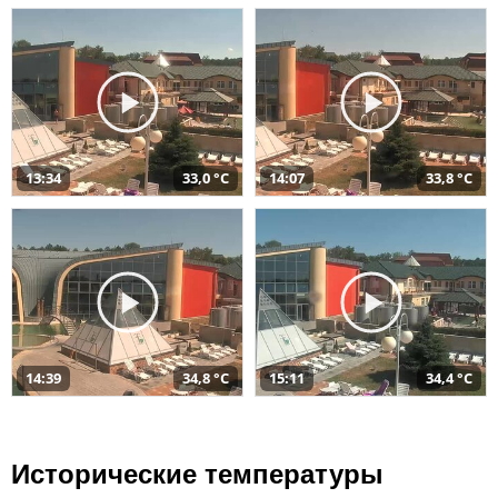
13:34
33,0 °C
14:07
33,8 °C
14:39
34,8 °C
15:11
34,4 °C
Исторические температуры