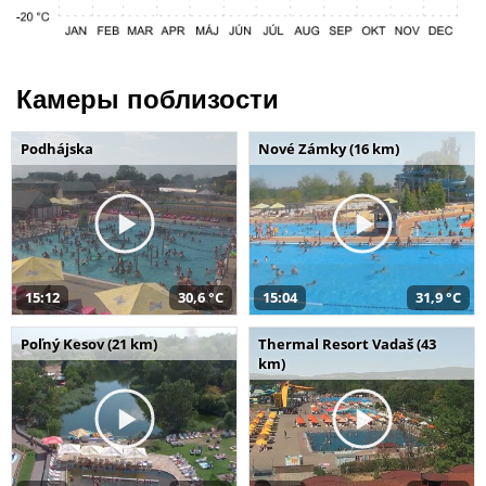
Камеры поблизости
Podhájska
Nové Zámky (16 km)
15:12
30,6 °C
15:04
31,9 °C
Poľný Kesov (21 km)
Thermal Resort Vadaš (43
km)