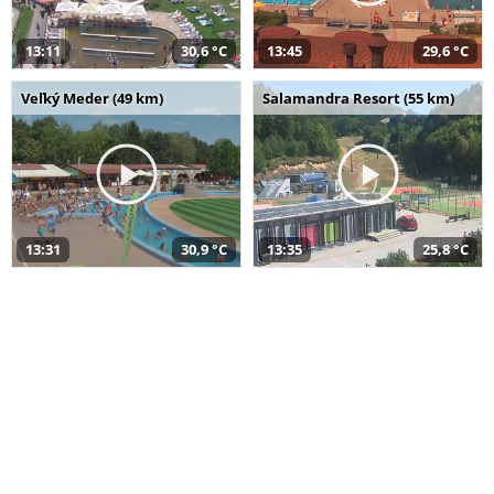
13:11
30,6 °C
13:45
29,6 °C
Veľký Meder (49 km)
Salamandra Resort (55 km)
13:31
30,9 °C
13:35
25,8 °C