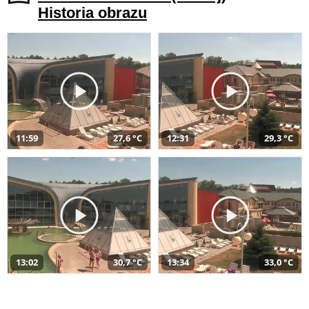
Historia obrazu
11:59
27,6 °C
12:31
29,3 °C
13:02
30,7 °C
13:34
33,0 °C