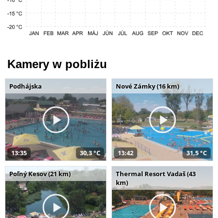
Kamery w pobliżu
Podhájska
Nové Zámky (16 km)
13:35
30,3 °C
13:42
31,5 °C
Poľný Kesov (21 km)
Thermal Resort Vadaš (43
km)