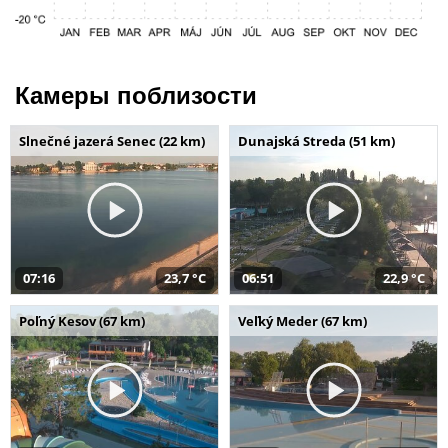
Камеры поблизости
Slnečné jazerá Senec (22 km)
Dunajská Streda (51 km)
07:16
23,7 °C
06:51
22,9 °C
Poľný Kesov (67 km)
Veľký Meder (67 km)