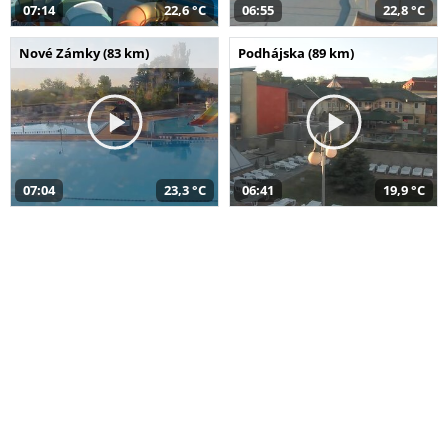
07:14
22,6 °C
06:55
22,8 °C
Nové Zámky (83 km)
Podhájska (89 km)
07:04
23,3 °C
06:41
19,9 °C